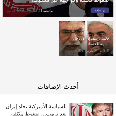
دراسات
بواسطة
د. محمود حمدي أبو القاسم
خامنئي ينتقد إدارة روحاني
السيئة للاقتصاد
08:55 م - 23 مارس 2017
أحدث الإضافات
السياسة الأميركية تجاه إيران
بعد ترمب… ضغوط مكثفة