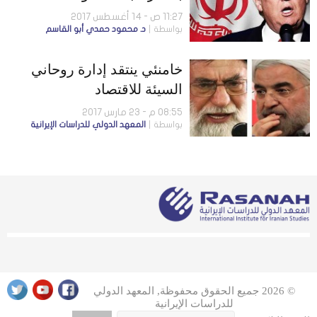
ومواجهة غير مستبعدة
11:27 ص - 14 أغسطس 2017
بواسطة
د. محمود حمدي أبو القاسم
خامنئي ينتقد إدارة روحاني
السيئة للاقتصاد
08:55 م - 23 مارس 2017
بواسطة
المعهد الدولي للدراسات الإيرانية
© 2026 جميع الحقوق محفوظة, المعهد الدولي
للدراسات الإيرانية