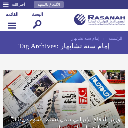
الألتحاق بالمعهد
أختر اللغة
البحث
القائمه
الرئيسية
←
إمام سنة تشابهار
إمام سنة تشابهار
Tag Archives:
وزير الدفاع الإيراني ينفي تسلم “سوخوي-30”..
وحملات لاعتقال العناصر المسلحة