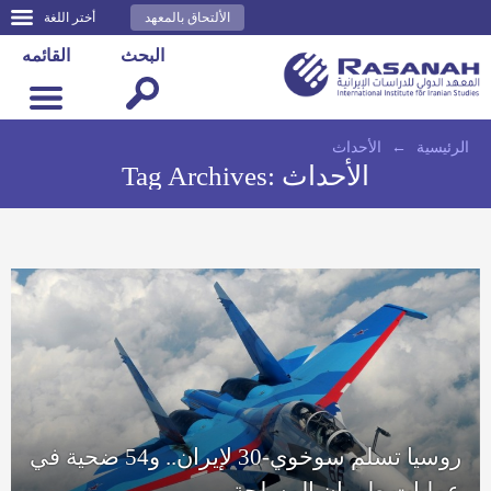
الألتحاق بالمعهد
أختر اللغة
البحث
القائمه
الرئيسية
←
الأحداث
الأحداث
Tag Archives:
روسيا تسلم سوخوي-30 لإيران.. و54 ضحية في
عمليات طهران المسلحة