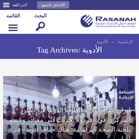
الألتحاق بالمعهد
أختر اللغة
البحث
القائمه
الرئيسية
←
الأدوية
الأدوية
Tag Archives:
إيران: تقرير وكالة الطاقة الذرية عن الطرد
المركزي في «فردو» تحديثٌ فنٌي معتاد.. وعضو
بلجنة الصحة البرلمانية: هناك «مافيا أدوية» في
إيران