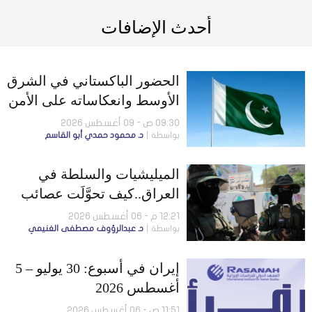
أحدث الإضافات
الحضور الباكستاني في الشرق
الأوسط وانعكاساته على الأمن
الإقليمي
09:30 ص - 09 أغسطس 2026
بواسطة
د. محمود حمدي أبو القاسم
الميليشيات والسلطة في
العراق..كيف تحوَّلَت عصائب
أهل الحق إلى لاعب سياسي
12:21 م - 06 أغسطس 2026
بواسطة
د. عبدالرؤوف مصطفى الغنيمي
مؤثر؟
إيران في أسبوع: 30 يوليو – 5
أغسطس 2026
11:51 ص - 06 أغسطس 2026