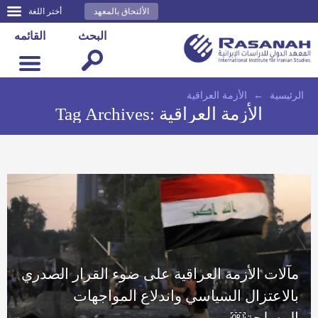
الألتحاق بالمعهد
أختر اللغة
البحث
القائمه
الرئيسية
←
الأزمة العراقية
الأزمة العراقية
Tag Archives:
مآلات الأزمة العراقية على ضوء القرار الصدري
بالاعتزال السياسي واندلاع المواجهات
المسلحة￼