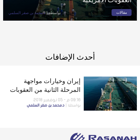
مقالات
بواسطة
د.محمد بن صقر السلمي
أحدث الإضافات
إيران وخيارات مواجهة
المرحلة الثانية من العقوبات
الأمريكية
09:16 م - 05 نوفمبر 2018
بواسطة
د.محمد بن صقر السلمي