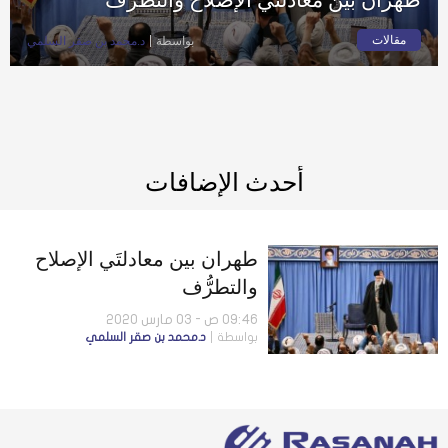
مقالات
بواسطة
د.محمد بن صقر السلمي
أحدث الإضافات
طهران بين معادلتَي الإصلاح
والتطرُّف
09:46 ص - 03 مارس 2020
بواسطة
د.محمد بن صقر السلمي