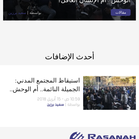
مقالات
بواسطة
سعيد برزين
أحدث الإضافات
استيقاظ المجتمع المدني:
الجميلة النائمة.. أم الوحش..
أم الإنسان العاقل؟
10:59 ص - 15 أبريل 2018
بواسطة
سعيد برزين