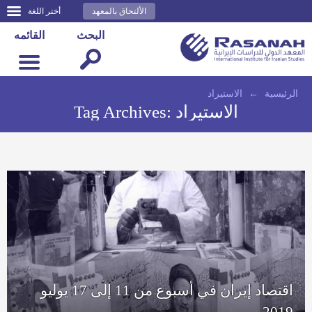
الألتحاق بالمعهد
أختر اللغة
البحث
القائمه
الرئيسية
←
الاستيراد
الاستيراد
Tag Archives:
اقتصاد إيران في أسبوع من 11 إلى 17 يوليو
2019