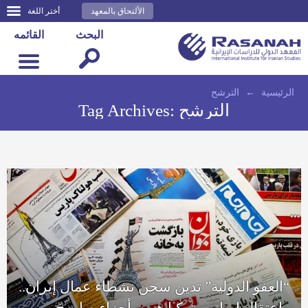
الألتحاق بالمعهد
أختر اللغة
البحث
القائمه
الرئيسية
←
الترشح
الترشح
Tag Archives:
“العفو الدولية” تدين سجن نشطاء عمال إيران..
واعتقال إيراني بتركيا هرب أجزاء صاروخ