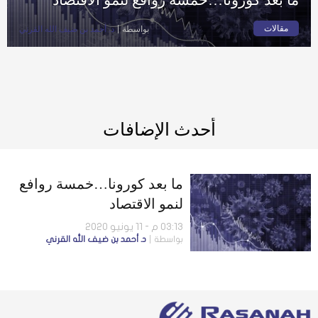
مقالات
بواسطة
د. أحمد بن ضيف الله القرني
أحدث الإضافات
ما بعد كورونا…خمسة روافع
لنمو الاقتصاد
03:13 م - 11 يونيو 2020
بواسطة
د. أحمد بن ضيف الله القرني