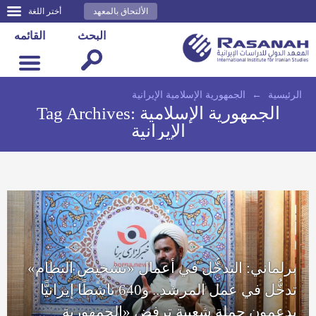
الألتحاق بالمعهد
أختر اللغة
البحث
القائمه
الرئيسية
←
الجمهورية الإسلامية الإيرانية
الجمهورية الإسلامية
Tag Archives:
الإيرانية
برلماني: التدخُّل في أعمال «تشخيص النظام»
تدخُّل في عمل المرشد.. و640 ناشطًا إيرانيًّا
يدعمون حملة شعبية ترفض «الجمهورية