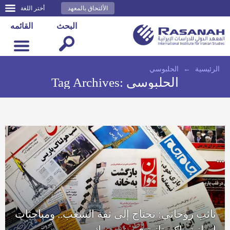
الألتحاق بالمعهد
أختر اللغة
البحث
القائمه
الرئيسية
←
الحلبوسي
الحلبوسي
Tag Archives:
نائب روحاني: نحتاج إلى ثقة الشعب.. ومباحثات
إيرانية-باكستانية في نيويورك