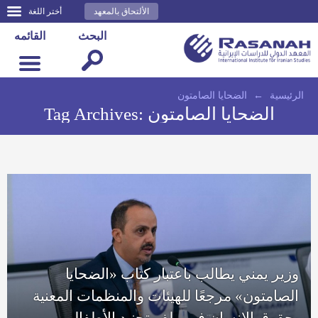
الألتحاق بالمعهد
أختر اللغة
البحث
القائمه
الرئيسية
←
الضحايا الصامتون
الضحايا الصامتون
Tag Archives:
وزير يمني يطالب باعتبار كتاب «الضحايا
الصامتون» مرجعًا للهيئات والمنظمات المعنية
بحقوق الإنسان في ملف تجنيد الأطفال