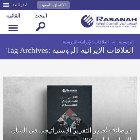
الألتحاق بالمعهد
أختر اللغة
البحث
القائمه
الرئيسية
←
العلاقات الإيرانية-الروسية
العلاقات الإيرانية-الروسية
Tag Archives:
«رصانة» يُصدِر التقرير الإستراتيجي في الشأن
الإيراني لعام 2019م