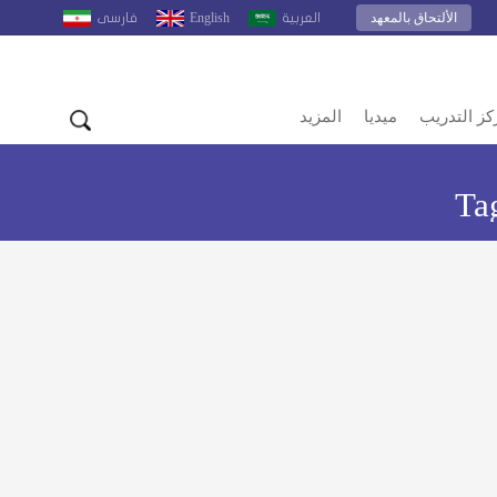
الألتحاق بالمعهد
English
العربية
فارسى
كز التدريب
ميديا
المزيد
Ta