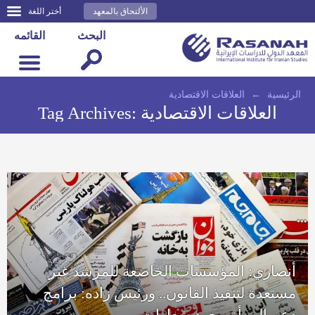
الألتحاق بالمعهد
أختر اللغة
البحث
القائمه
الرئيسية
←
العلاقات الاقتصادية
العلاقات الاقتصادية
Tag Archives:
أنصاري: المؤسسات الخاضعة للمرشد غير
مستعدة لتنفيذ القانون.. ورئيس زاده: برامج
دعم المرأة مجرد شعارات