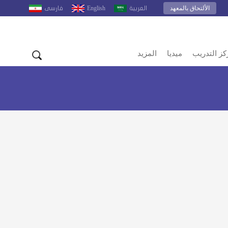
الألتحاق بالمعهد
English
العربية
فارسى
كز التدريب
ميديا
المزيد