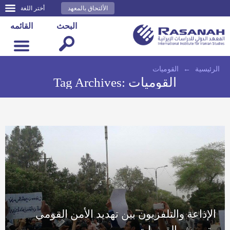
الألتحاق بالمعهد
أختر اللغة
البحث
القائمه
الرئيسية
←
القوميات
القوميات
Tag Archives:
الإذاعة والتلفزيون بين تهديد الأمن القومي
وتهميش القوميات