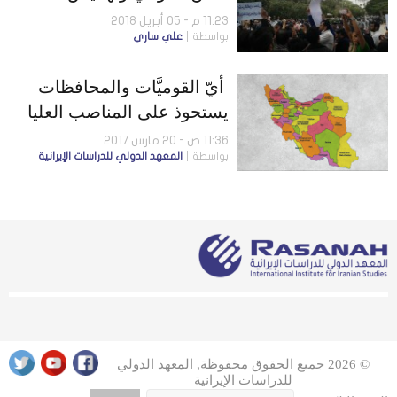
القوميات
11:23 م - 05 أبريل 2018
بواسطة
علي ساري
أيّ القوميَّات والمحافظات
يستحوذ على المناصب العليا
في إيران؟
11:36 ص - 20 مارس 2017
بواسطة
المعهد الدولي للدراسات الإيرانية
© 2026 جميع الحقوق محفوظة, المعهد الدولي
للدراسات الإيرانية