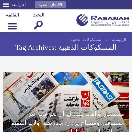
الألتحاق بالمعهد
أختر اللغة
البحث
القائمه
الرئيسية
←
المسكوكات الذهبية
المسكوكات الذهبية
Tag Archives:
مستشار ترامب يهدد إيران بعواقب غير
مسبوقة.. ومصباح يزدي: معارضة “ولاية الفقيه”
تمتد إلى الحوزات العلمية