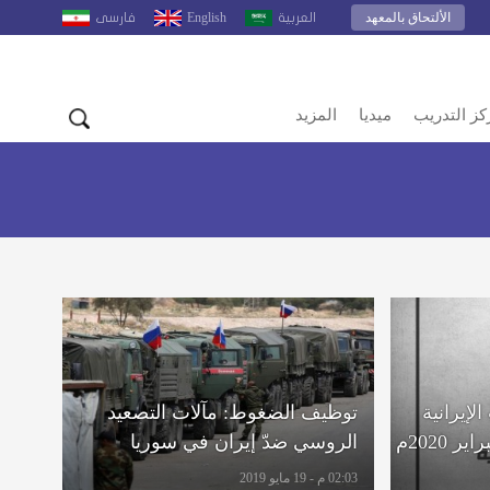
الألتحاق بالمعهد
English
العربية
فارسى
كز التدريب
ميديا
المزيد
لإيرانية
توظيف الضغوط: مآلات التصعيد
 2020م
الروسي ضدّ إيران في سوريا
02:03 م - 19 مايو 2019