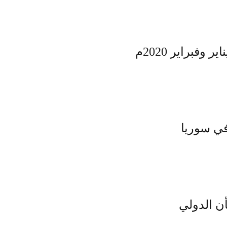
وفبراير 2020م
في سوريا