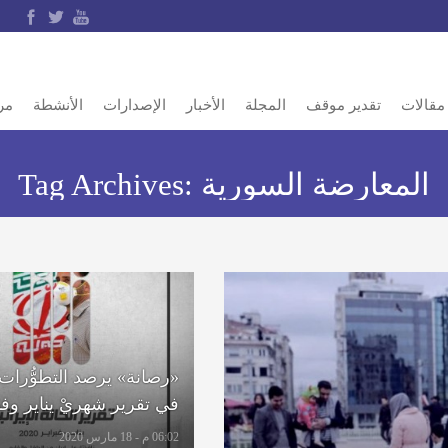
مقالات
تقدير موقف
المجلة
الأخبار
الإصدارات
الأنشطة
مر
المعارضة السورية
Tag Archives:
«رصانة» يرصد التطوُّرات ا
في تقرير شهريْ يناير وفبراير
06:02 م - 18 مارس 2020