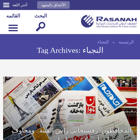
الألتحاق بالمعهد
أختر اللغة
البحث
القائمه
الرئيسية
←
النجباء
النجباء
Tag Archives:
المحافظون: رفسنجاني رأس الفتنة.. ومخاوف
من توجهات أمريكية ضد إيران