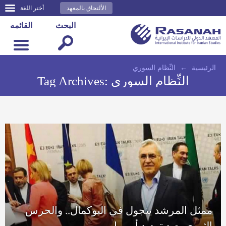
الألتحاق بالمعهد
أختر اللغة
البحث
القائمه
الرئيسية
←
النِّظام السوري
النِّظام السوري
Tag Archives:
ممثل المرشد يتجول في البوكمال.. والحرس
الثوري يعيد تهديد أوروبا