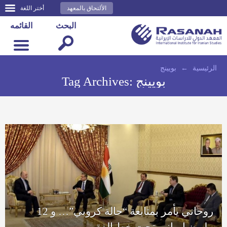
الألتحاق بالمعهد
أختر اللغة
البحث
القائمه
الرئيسية
←
بويينج
بويينج
Tag Archives:
روحاني يأمر بمتابعة “حالة كروبي”… و 12
مليون إيراني تحت خط الفقر