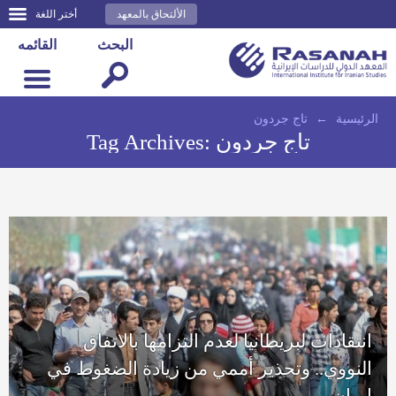
الألتحاق بالمعهد
أختر اللغة
البحث
القائمه
الرئيسية
←
تاج جردون
تاج جردون
Tag Archives:
انتقادات لبريطانيا لعدم التزامها بالاتفاق
النووي.. وتحذير أممي من زيادة الضغوط في
إيران