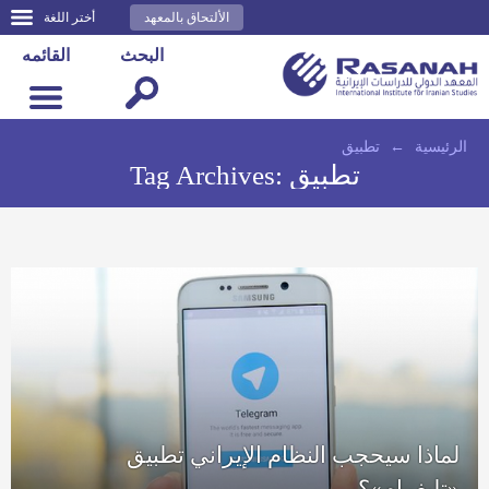
الألتحاق بالمعهد
أختر اللغة
البحث
القائمه
الرئيسية
←
تطبيق
تطبيق
Tag Archives:
لماذا سيحجب النظام الإيراني تطبيق
«تليغرام»؟