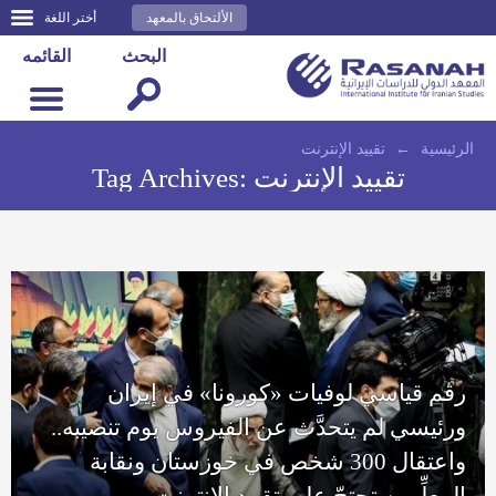
الألتحاق بالمعهد
أختر اللغة
البحث
القائمه
الرئيسية
←
تقييد الإنترنت
تقييد الإنترنت
Tag Archives:
رقم قياسي لوفيات «كورونا» في إيران
ورئيسي لم يتحدَّث عن الفيروس يوم تنصيبه..
واعتقال 300 شخص في خوزستان ونقابة
المعلِّمين تحتجّ على تقييد الإنترنت