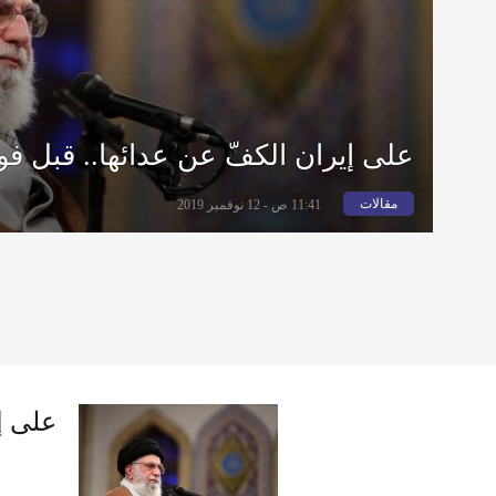
على إيران الكفّ عن عدائها.. قبل فو
مقالات
11:41 ص - 12 نوفمبر 2019
على إي