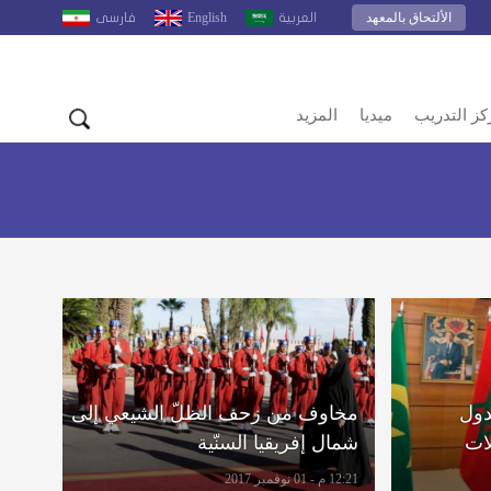
الألتحاق بالمعهد
English
العربية
فارسى
كز التدريب
ميديا
المزيد
دول
مخاوف من زحف الظلّ الشيعي إلى
لات
شمال إفريقيا السنّية
12:21 م - 01 نوفمبر 2017