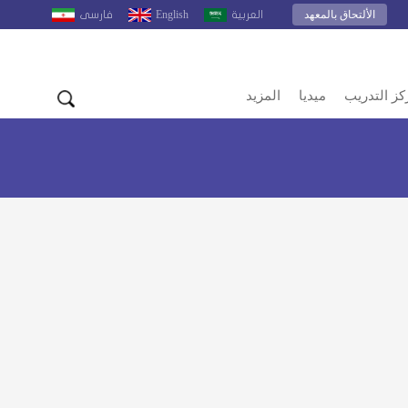
الألتحاق بالمعهد
English
العربية
فارسى
كز التدريب
ميديا
المزيد