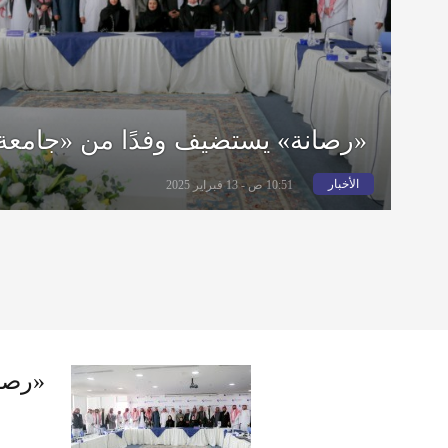
«رصانة» يستضيف وفدًا من «جامعة 
الأخبار
10:51 ص - 13 فبراير 2025
«رصان