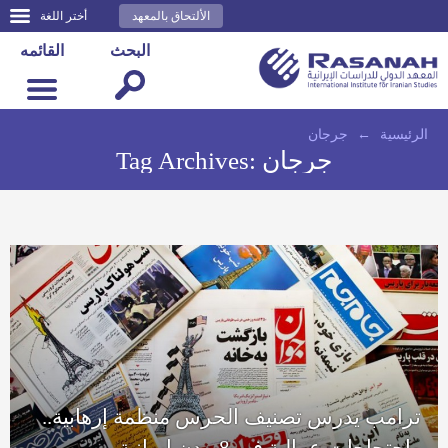
الألتحاق بالمعهد
أختر اللغة
البحث
القائمه
الرئيسية
←
جرجان
جرجان
Tag Archives:
ترامب يدرس تصنيف الحرس منظمة إرهابية..
واحتجاجات عمالية في 8 مدن إيرانية