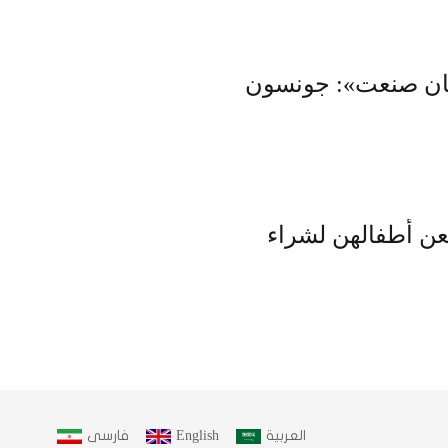
هان صنعت»: جونسون
بعن أطفالهن لشراء
العربية
English
فارسى