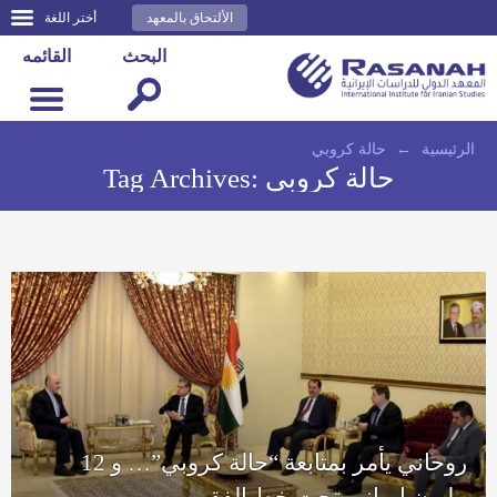
الألتحاق بالمعهد
أختر اللغة
البحث
القائمه
الرئيسية
←
حالة كروبي
حالة كروبي
Tag Archives:
روحاني يأمر بمتابعة “حالة كروبي”… و 12
مليون إيراني تحت خط الفقر