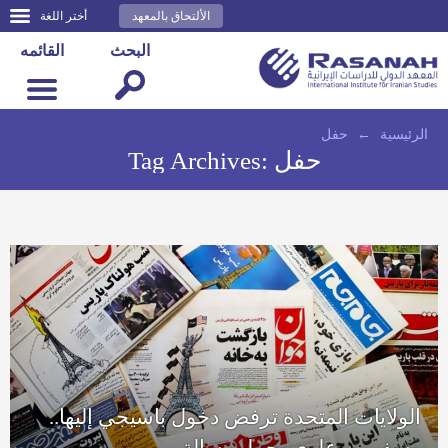
الألتحاق بالمعهد
أختر اللغة
البحث
القائمه
الرئيسية
←
حفل
حفل
Tag Archives:
الولايات المتحدة ترفض دخول باسيجي إليها..
وسفر بن علوي يحمل رسالة