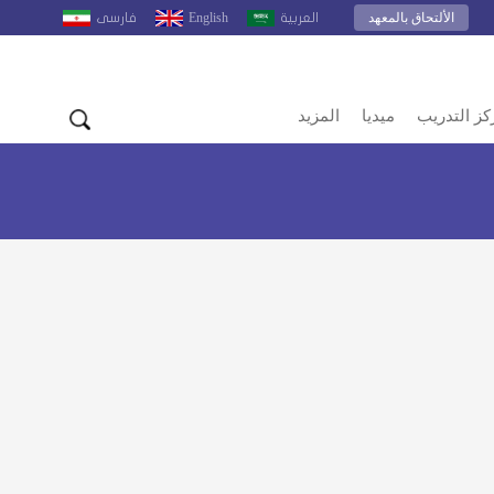
الألتحاق بالمعهد
English
العربية
فارسى
كز التدريب
ميديا
المزيد