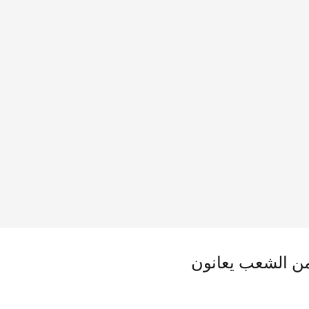
فنزويلية غير قانونية للإيرانيين.. و54% من الشعب يعانون