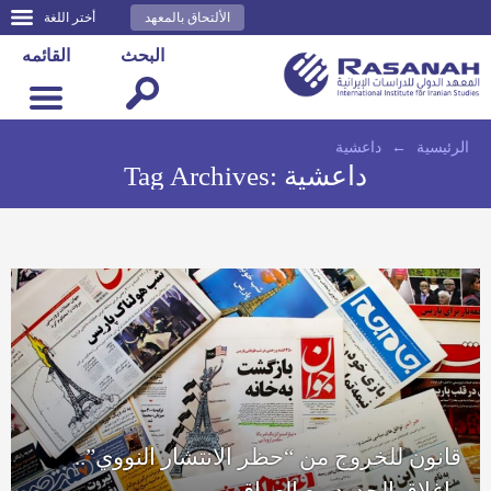
الألتحاق بالمعهد
أختر اللغة
البحث
القائمه
الرئيسية
←
داعشية
داعشية
Tag Archives:
قانون للخروج من “حظر الانتشار النووي”..
وإغلاق الحدود مع العراق