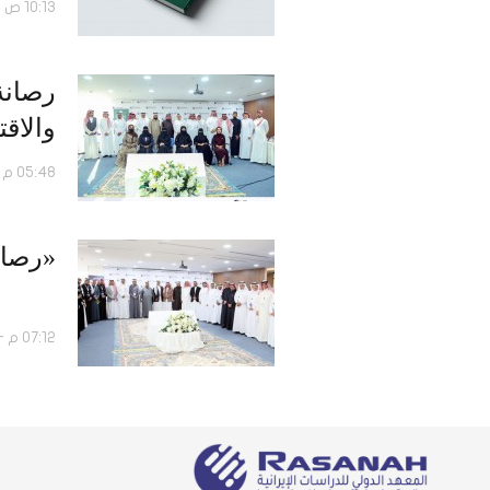
10:13 ص - 01 أكتوبر 2025
رصانة
والاقت
05:48 م - 01 ديسمبر 2022
«رصانة» ي
07:12 م - 09 ديسمبر 2019