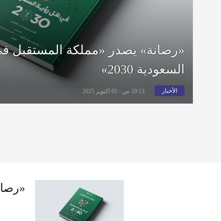
«رصانة» يصدر «مملكة المستقبل ف
السعودية 2030»
الأخبار
10:13 ص - 01 أكتوبر 2025
«رصان