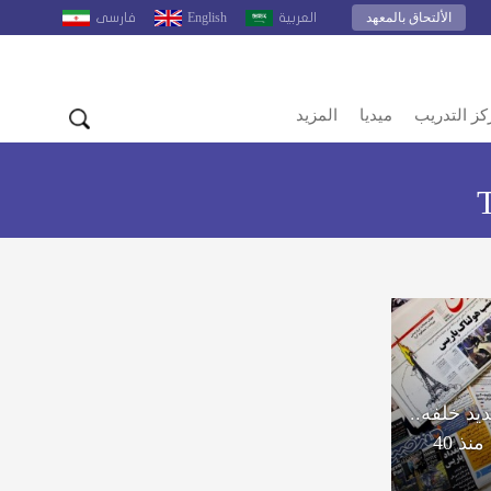
الألتحاق بالمعهد
English
العربية
فارسى
كز التدريب
ميديا
المزيد
يد خلفه..
ومرعشي: إيران بلا تنمية منذ 40