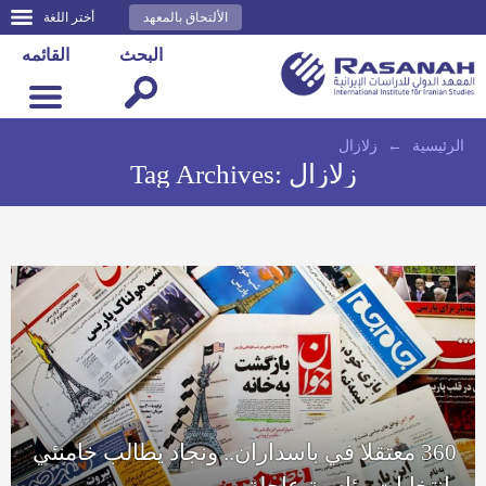
الألتحاق بالمعهد
أختر اللغة
البحث
القائمه
الرئيسية
←
زلازال
زلازال
Tag Archives:
360 معتقلا في باسداران.. ونجاد يطالب خامنئي
بانتخابات رئاسية عاجلة