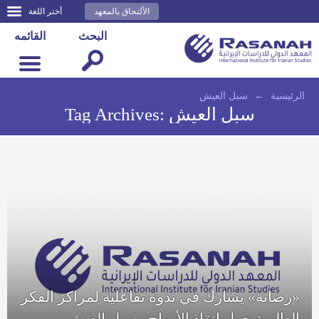
الألتحاق بالمعهد
أختر اللغة
البحث
القائمه
الرئيسية
←
سبل العيش
سبل العيش
Tag Archives:
«رصانة» يشارك في ندوة تفاعلية لمراكز الفكر
العالمية حول إنقاذ الأرواح وسبل العيش