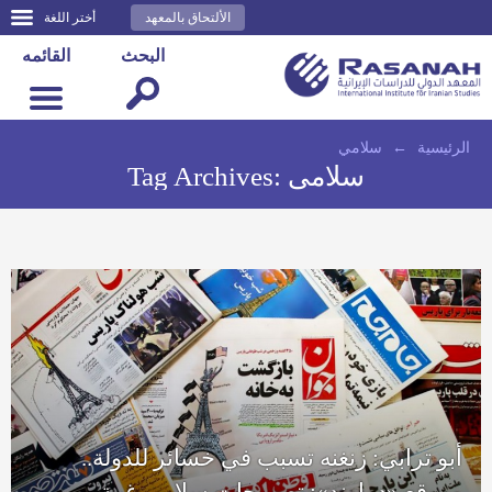
الألتحاق بالمعهد
أختر اللغة
البحث
القائمه
الرئيسية
←
سلامي
سلامي
Tag Archives:
أبو ترابي: زنغنه تسبب في خسائر للدولة..
وموقع «دماوند»: تصريحات سلامي غبية