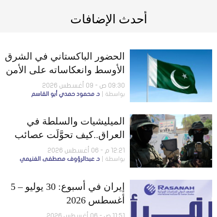
أحدث الإضافات
الحضور الباكستاني في الشرق
الأوسط وانعكاساته على الأمن
الإقليمي
09:30 ص - 09 أغسطس 2026
بواسطة
د. محمود حمدي أبو القاسم
الميليشيات والسلطة في
العراق..كيف تحوَّلَت عصائب
أهل الحق إلى لاعب سياسي
12:21 م - 06 أغسطس 2026
بواسطة
د. عبدالرؤوف مصطفى الغنيمي
مؤثر؟
إيران في أسبوع: 30 يوليو – 5
أغسطس 2026
11:51 ص - 06 أغسطس 2026