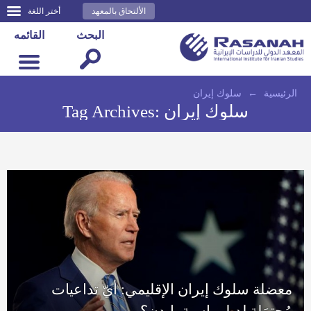
الألتحاق بالمعهد
أختر اللغة
البحث
القائمه
الرئيسية
←
سلوك إيران
سلوك إيران
Tag Archives:
معضلة سلوك إيران الإقليمي: أيّ تداعيات
مُحتمَلة لدبلوماسية بايدن؟