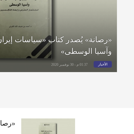
«رصانة» يُصدر كتاب «سياسات إيران 
وآسيا الوسطى»
الأخبار
01:37 م - 30 نوفمبر 2020
«رصان