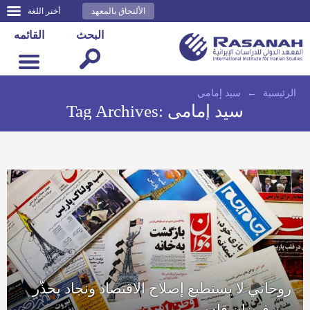
الألتحاق بالمعهد
أختر اللغة
البحث
القائمه
الرئيسية
←
سيد إمامي
سيد إمامي
Tag Archives:
روحاني لا يستطيع إصلاح الاقتصاد ونجاد يحذّر
من فيضان قادم