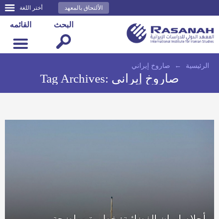
الألتحاق بالمعهد
أختر اللغة
البحث
القائمه
الرئيسية
←
صاروخ إيراني
صاروخ إيراني
Tag Archives:
أحلام إيران الفضائية: خطيرة وواضحة