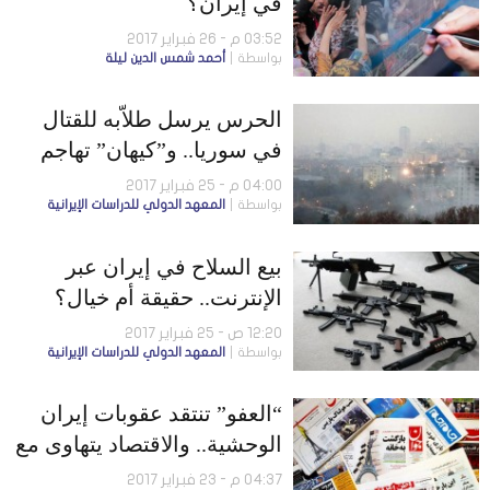
في إيران؟
03:52 م - 26 فبراير 2017
بواسطة
أحمد شمس الدين ليلة
الحرس يرسل طلاّبه للقتال
في سوريا.. و”كيهان” تهاجم
روحاني بسبب الأحواز
04:00 م - 25 فبراير 2017
بواسطة
المعهد الدولي للدراسات الإيرانية
بيع السلاح في إيران عبر
الإنترنت.. حقيقة أم خيال؟
12:20 ص - 25 فبراير 2017
بواسطة
المعهد الدولي للدراسات الإيرانية
“العفو” تنتقد عقوبات إيران
الوحشية.. والاقتصاد يتهاوى مع
حكومة روحاني الجديدة
04:37 م - 23 فبراير 2017