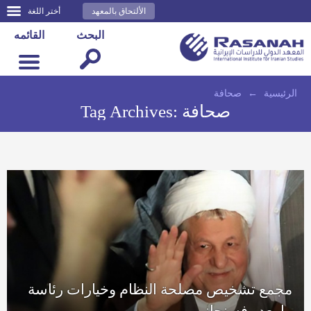
الألتحاق بالمعهد
أختر اللغة
البحث
القائمه
الرئيسية
←
صحافة
صحافة
Tag Archives:
مجمع تشخيص مصلحة النظام وخيارات رئاسة
ما بعد رفسنجاني