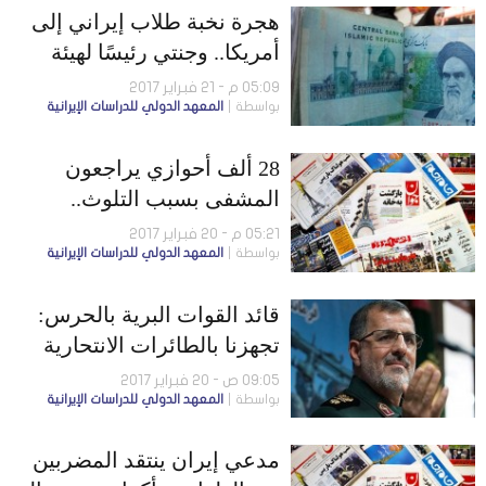
هجرة نخبة طلاب إيراني إلى
أمريكا.. وجنتي رئيسًا لهيئة
حزب روحاني الانتخابية
05:09 م - 21 فبراير 2017
بواسطة
المعهد الدولي للدراسات الإيرانية
28 ألف أحوازي يراجعون
المشفى بسبب التلوث..
والقوات المسلحة تحتج لعدم
05:21 م - 20 فبراير 2017
بواسطة
المعهد الدولي للدراسات الإيرانية
زيادة الرواتب
قائد القوات البرية بالحرس:
تجهزنا بالطائرات الانتحارية
09:05 ص - 20 فبراير 2017
بواسطة
المعهد الدولي للدراسات الإيرانية
مدعي إيران ينتقد المضربين