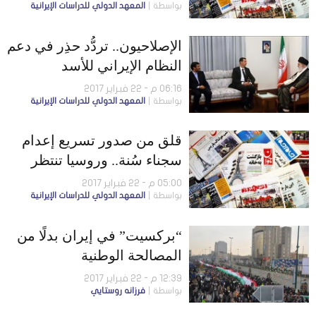
بواسطة
المعهد الدولي للدراسات الإيرانية
الإصلاحيون.. تردُّد حذِر في دعم
النظام الإيراني للأسد
06:16 م - 22 فبراير 2017
بواسطة
المعهد الدولي للدراسات الإيرانية
قلق من صدور تسريع إعدام
سجناء سُنة.. وروسيا تنتظر
خروج إيران وحزب الله من
05:00 م - 22 فبراير 2017
بواسطة
المعهد الدولي للدراسات الإيرانية
سوريا
“بركسيت” في إيران بدلًا من
المصالحة الوطنية
12:39 م - 22 فبراير 2017
بواسطة
فرزانه روستايي