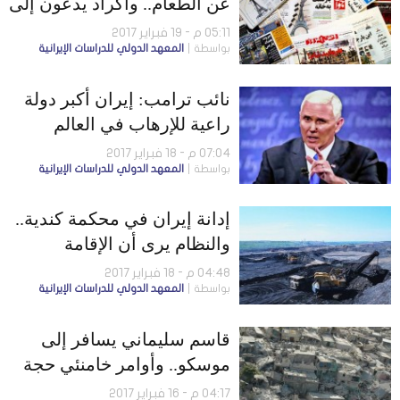
عن الطعام.. وأكراد يدعون إلى
تفعيل بند اللغات بالدستور
05:11 م - 19 فبراير 2017
بواسطة
المعهد الدولي للدراسات الإيرانية
نائب ترامب: إيران أكبر دولة
راعية للإرهاب في العالم
07:04 م - 18 فبراير 2017
بواسطة
المعهد الدولي للدراسات الإيرانية
إدانة إيران في محكمة كندية..
والنظام يرى أن الإقامة
الجبرية أقل عقوبة لـ
04:48 م - 18 فبراير 2017
بواسطة
المعهد الدولي للدراسات الإيرانية
«الإصلاحيين»
قاسم سليماني يسافر إلى
موسكو.. وأوامر خامنئي حجة
على الجميع
04:17 م - 16 فبراير 2017