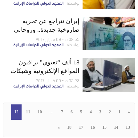
بواسطة
المعهد الدولي للدراسات الإيرانية
الطعام
إيران تتراجع عن تجربة
صاروخية جديدة.. وروحاني
يقرر الترشح في انتخابات
02:55 م - 09 فبراير 2017
بواسطة
المعهد الدولي للدراسات الإيرانية
2017
18 ألف “تعبوي” يراقبون
المواقع الإلكترونية وشبكات
التواصل الاجتماعي
02:23 م - 09 فبراير 2017
بواسطة
المعهد الدولي للدراسات الإيرانية
12
11
10
…
7
6
5
4
3
2
1
«
»
18
17
16
15
14
13