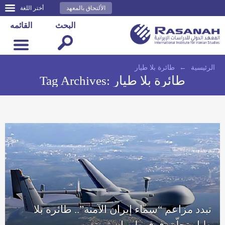
الألتحاق بالمعهد
أختر اللغة
البحث
القائمه
الرئيسية
←
طائرة بلا طيار
طائرة بلا طيار
Tag Archives:
تبدد مزاعم “سماء إيران الآمنة”.. طائرة بلا
طيار تحلّق فوق طهران ثم تفر