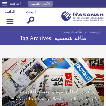
الألتحاق بالمعهد
أختر اللغة
البحث
القائمه
الرئيسية
←
طاقه شمسيه
طاقه شمسيه
Tag Archives:
في ذكرى الاتفاق النووي: بقيت العقوبات
وكثرت البطالة… و60% من مؤسسات الإنتاج
مغلقة