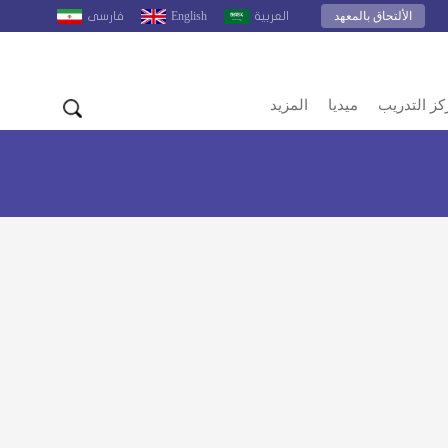
الألتحاق بالمعهد
English
العربية
فارسى
كز التدريب
ميديا
المزيد