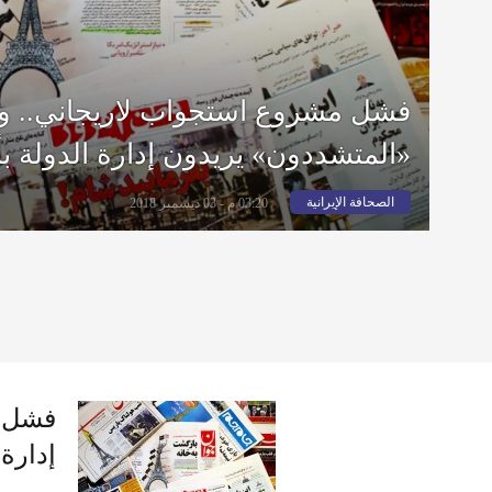
فشل مشروع استجواب لاريجاني.. ود
«المتشددون» يريدون إدارة الدولة ب
الصحافة الإيرانية
03:20 م - 03 ديسمبر 2018
فشل م
إدارة 