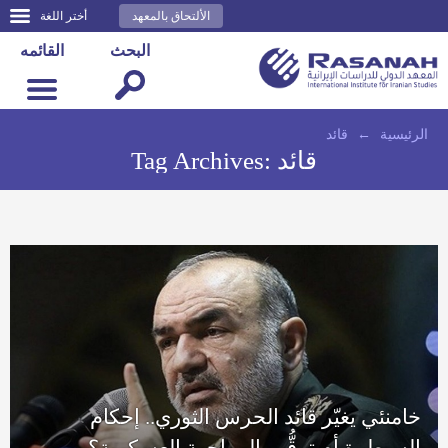
الألتحاق بالمعهد
أختر اللغة
البحث
القائمه
الرئيسية
←
قائد
قائد
Tag Archives:
خامنئي يغيّر قائد الحرس الثوري.. إحكام
السيطرة أم ترقُّب المواجهة العسكرية؟