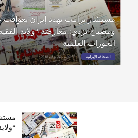
مستشار ترامب يهدد إيران بعواقب غ
ومصباح يزدي: معارضة “ولاية الفقيه”
الحوزات العلمية
الصحافة الإيرانية
03:57 م - 24 يوليو 2018
مستشا
“ولاية