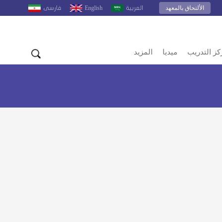
الألتحاق بالمعهد
English
العربية
فارسى
كز التدريب
ميديا
المزيد